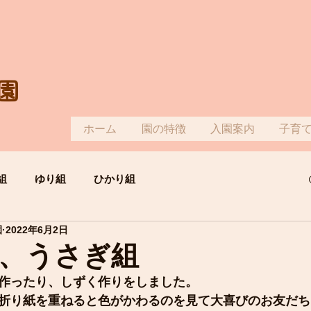
園
ホーム
園の特徴
入園案内
子育
組
ゆり組
ひかり組
園
2022年6月2日
、うさぎ組
作ったり、しずく作りをしました。
折り紙を重ねると色がかわるのを見て大喜びのお友だち