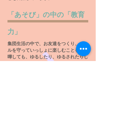
「あそび」の中の「教育
力」
集団生活の中で、お友達をつくり、ルー
ルを守っていっしょに楽しむことを、喧
嘩しても、ゆるしたり、ゆるされたりし
ながら他者を受け入れることを通して、
子どもだちは共に生きることを学びま
す。私たちは「あそび」が持っている
「教育力」をもっと大切にしていきたい
と考えています。
神様への信頼
「どんなに失敗しても、悪いことをして
しまっても、自分が嫌になってしまうよ