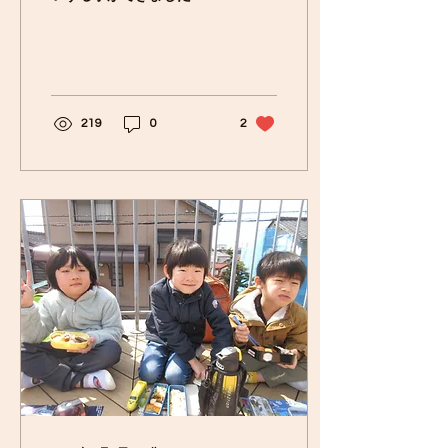
礼拝ではめだまちゃんも登
場しみんなニコニコ。 お友
だちに優しく親切に。そし
てお家の方、神さまにあり
がとうと感謝しましょうと
約束しましたよ。 お誕生会
219
0
2
スタート！ １月生まれのお
友だち...