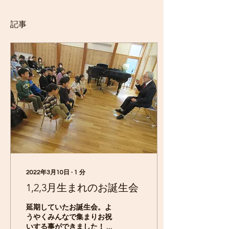
記事
2022年3月10日
∙
1
分
1,2,3月生まれのお誕生会
延期していたお誕生会。よ
うやくみんなで集まりお祝
いする事ができました！ お