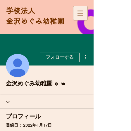
学校法人
金沢めぐみ幼稚園
その他
フォローする
執筆者
管理者
金沢めぐみ幼稚園
プロフィール
登録日： 2022年1月17日