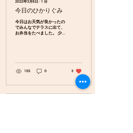
2022年3月8日
∙
1
分
今日のひかりぐみ
今日はお天気が良かったの
でみんなでテラスに出て、
お弁当をたべました。 少し
肌寒かったですが、日差し
がとても気持ちよくみんな
にこにこでお弁当を頂きま
した。 ひかり組でお弁当を
食べるのもあとわずか。楽
しい時間にしたいと思いま
155
0
3
す。