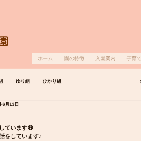
園
ホーム
園の特徴
入園案内
子育
組
ゆり組
ひかり組
園
6月13日
しています😆
話をしています♪