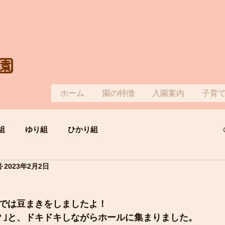
園
ホーム
園の特徴
入園案内
子育
組
ゆり組
ひかり組
園
2023年2月2日
では豆まきをしましたよ！
？｣と、ドキドキしながらホールに集まりました。