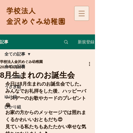
学校法人
金沢めぐみ幼稚園
新規登録
記事
全ての記事
学校法人金沢めぐみ幼稚園
全ての記事
2025年8月26日
8月生まれのお誕生会
ことり組
今日は8月生まれのお誕生会でした。
うさぎ組
みんなでお礼拝をした後、ハッピーバ
ゆり組
ースデーのお歌やカードのプレゼント
😁
ひかり組
お家の方からのメッセージでは照れま
くるかわいいおともだち😍
見ている私たちもあたたかい幸せな気