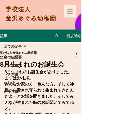
学校法人
金沢めぐみ幼稚園
新規登録
記事
全ての記事
学校法人金沢めぐみ幼稚園
全ての記事
2022年8月25日
8月生まれのお誕生会
ことり組
8月生まれのお誕生会がありました。
うさぎ組
まずはお礼拝。
ゆり組
みんなお家の方、色んな方、そして神
様から愛され守られて生まれてきたん
ひかり組
だよーとお話を聞きました。そしてみ
んなが生まれた時のお話聞いてみてね
と。