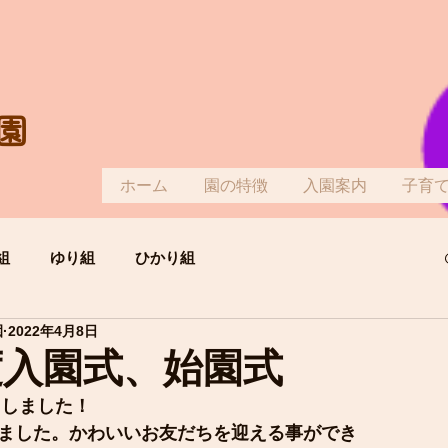
園
ホーム
園の特徴
入園案内
子育
組
ゆり組
ひかり組
園
2022年4月8日
年度入園式、始園式
トしました！
ました。かわいいお友だちを迎える事ができ