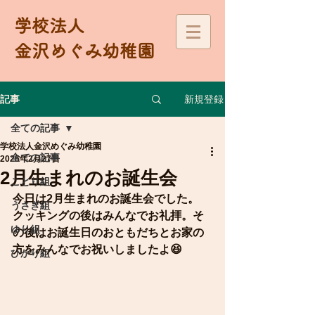
学校法人
金沢めぐみ幼稚園
新規登録
記事
全ての記事
学校法人金沢めぐみ幼稚園
全ての記事
2025年2月27日
2月生まれのお誕生会
ことり組
今日は2月生まれのお誕生会でした。
うさぎ組
クッキングの後はみんなでお礼拝。そ
ゆり組
の後はお誕生日のおともだちとお家の
方をみんなでお祝いしましたよ😆
ひかり組