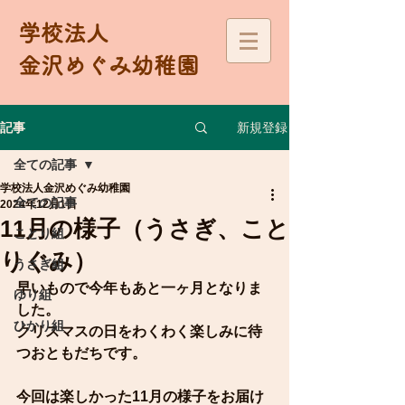
学校法人
金沢めぐみ幼稚園
新規登録
記事
全ての記事
学校法人金沢めぐみ幼稚園
全ての記事
2024年12月1日
11月の様子（うさぎ、こと
ことり組
りぐみ）
うさぎ組
早いもので今年もあと一ヶ月となりま
ゆり組
した。
ひかり組
クリスマスの日をわくわく楽しみに待
つおともだちです。
今回は楽しかった11月の様子をお届け