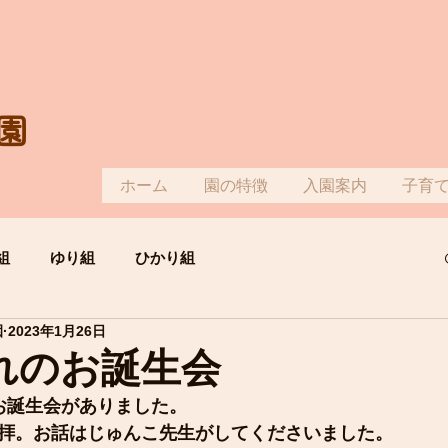
園
ホーム
園の特徴
入園案内
子育
組
ゆり組
ひかり組
園
2023年1月26日
れのお誕生会
お誕生会がありました。
拝。お話はじゅんこ先生がしてくださいました。