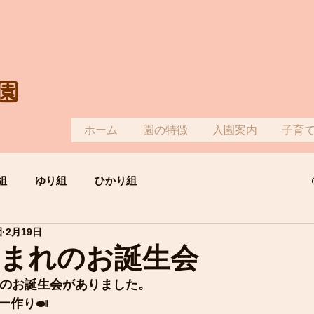
園
ホーム
園の特徴
入園案内
子育
組
ゆり組
ひかり組
園
2月19日
生まれのお誕生会
れのお誕生会がありました。
ー作り🍛