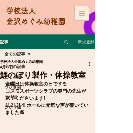
学校法人
金沢めぐみ幼稚園
新規登録
記事
全ての記事
学校法人金沢めぐみ幼稚園
全ての記事
4月17日
鯉のぼり製作・体操教室
ことり組
金曜日は体操教室の日です💪
うさぎ組
コスモスポーツクラブの専門の先生が
ゆり組
来てくださいます❗️
1! 2! 3! 4! ホールに元気な声が響いてい
ひかり組
ました😆