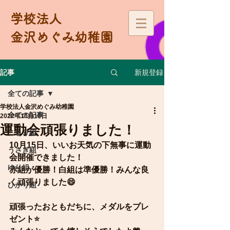
学校法人
金沢めぐみ幼稚園
新規登録
記事
全ての記事
学校法人金沢めぐみ幼稚園
全ての記事
2022年10月18日
運動会頑張りました！
ことり組
10月15日、いいお天気の下無事に運動
うさぎ組
会開催できました！
ゆり組
赤組が優勝！白組は準優勝！みんな良
く頑張りました😄
ひかり組
頑張ったおともだちに、メダルをプレ
ゼント⭐