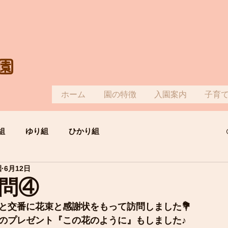
園
ホーム
園の特徴
入園案内
子育
組
ゆり組
ひかり組
園
6月12日
問④
と交番に花束と感謝状をもって訪問しました💐
のプレゼント『この花のように』もしました♪