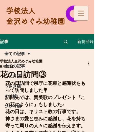
学校法人
金沢めぐみ幼稚園
新規登録
記事
全ての記事
学校法人金沢めぐみ幼稚園
全ての記事
6月12日
花の日訪問③
ことり組
花の日訪問で県庁に花束と感謝状をも
うさぎ組
って訪問しました💐
ゆり組
訪問先では、賛美歌のプレゼント『こ
の花のように』もしました♪
ひかり組
花の日は、キリスト教の行事です。
神さまの愛と恵みに感謝し、花を持ち
寄って周りの人々に感謝を伝えます。