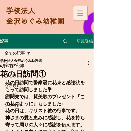
学校法人
金沢めぐみ幼稚園
新規登録
記事
全ての記事
学校法人金沢めぐみ幼稚園
全ての記事
6月12日
花の日訪問①
ことり組
花の日訪問で警察署に花束と感謝状を
うさぎ組
もって訪問しました💐
ゆり組
訪問先では、賛美歌のプレゼント『こ
の花のように』もしました♪
ひかり組
花の日は、キリスト教の行事です。
神さまの愛と恵みに感謝し、花を持ち
寄って周りの人々に感謝を伝えます。