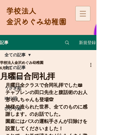
学校法人
金沢めぐみ幼稚園
新規登録
記事
全ての記事
学校法人金沢めぐみ幼稚園
全ての記事
6月2日
月曜日合同礼拝
ことり組
月曜日全クラスで合同礼拝でした📖
うさぎ組
チャプレンの田口先生と腹話術のお人
ゆり組
形もんちゃんも登場🙊
神様の造られた世界、全てのものに感
ひかり組
謝します。のお話でした。
園庭にはバスの運転手さんが日除けを
設置してくださいました！