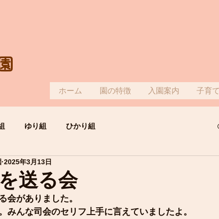
園
ホーム
園の特徴
入園案内
子育
組
ゆり組
ひかり組
園
2025年3月13日
を送る会
る会がありました。
。みんな司会のセリフ上手に言えていましたよ。