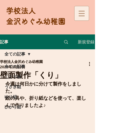
学校法人
金沢めぐみ幼稚園
新規登録
記事
全ての記事
学校法人金沢めぐみ幼稚園
全ての記事
2025年10月2日
壁面製作「くり」
ことり組
今週は何日かに分けて製作をしまし
うさぎ組
た。
ゆり組
絵の具や、折り紙などを使って、楽し
んで作りましたよ♪
ひかり組