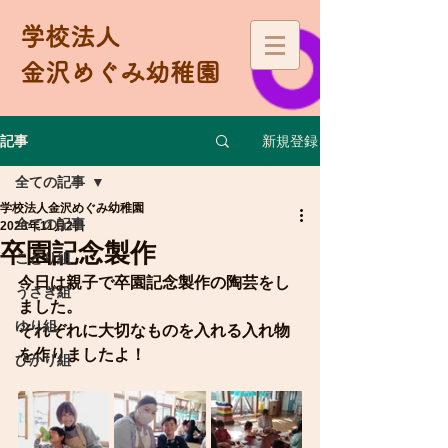
学校法人
金沢めぐみ幼稚園
新規登録
記事
全ての記事
学校法人金沢めぐみ幼稚園
全ての記事
2023年11月2日
卒園記念製作
ことり組
今日は親子で卒園記念製作の陶芸をし
うさぎ組
ました。
ゆり組
それぞれに大切なものを入れる入れ物
を作りましたよ！
ひかり組