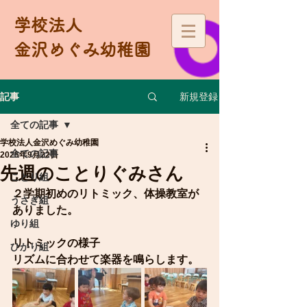
学校法人
金沢めぐみ幼稚園
新規登録
記事
全ての記事
学校法人金沢めぐみ幼稚園
全ての記事
2025年9月22日
先週のことりぐみさん
ことり組
２学期初めのリトミック、体操教室が
うさぎ組
ありました。
ゆり組
リトミックの様子
ひかり組
リズムに合わせて楽器を鳴らします。