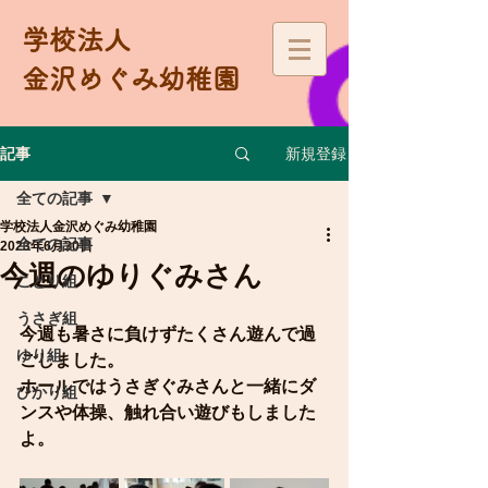
学校法人
金沢めぐみ幼稚園
新規登録
記事
全ての記事
学校法人金沢めぐみ幼稚園
全ての記事
2023年6月30日
今週のゆりぐみさん
ことり組
うさぎ組
今週も暑さに負けずたくさん遊んで過
ゆり組
ごしました。
ホールではうさぎぐみさんと一緒にダ
ひかり組
ンスや体操、触れ合い遊びもしました
よ。