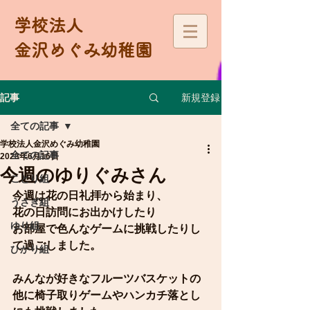
学校法人
金沢めぐみ幼稚園
新規登録
記事
全ての記事
学校法人金沢めぐみ幼稚園
全ての記事
2023年6月16日
今週のゆりぐみさん
ことり組
今週は花の日礼拝から始まり、
うさぎ組
花の日訪問にお出かけしたり
ゆり組
お部屋で色んなゲームに挑戦したりし
て過ごしました。
ひかり組
みんなが好きなフルーツバスケットの
他に椅子取りゲームやハンカチ落とし