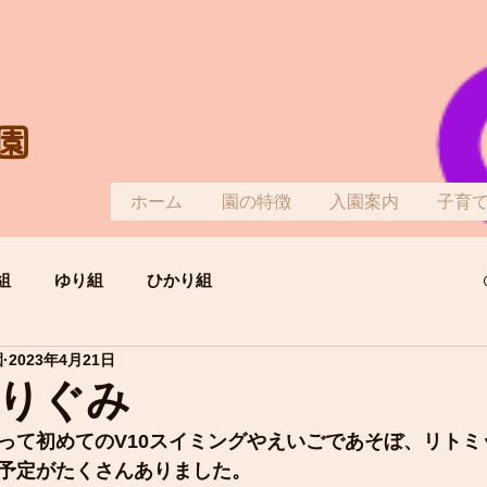
園
ホーム
園の特徴
入園案内
子育
組
ゆり組
ひかり組
園
2023年4月21日
りぐみ
って初めてのV10スイミングやえいごであそぼ、リトミ
予定がたくさんありました。