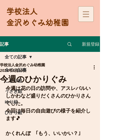
学校法人
金沢めぐみ幼稚園
新規登録
記事
全ての記事
学校法人金沢めぐみ幼稚園
全ての記事
2024年6月14日
今週のひかりぐみ
ことり組
今週は花の日の訪問や、アスレバルい
うさぎ組
しかわなど盛りだくさんのひかりさん
ゆり組
でした。
今回は毎日の自由遊びの様子を紹介し
ひかり組
ます🎵
かくれんぼ　｢もう、いいかい？｣