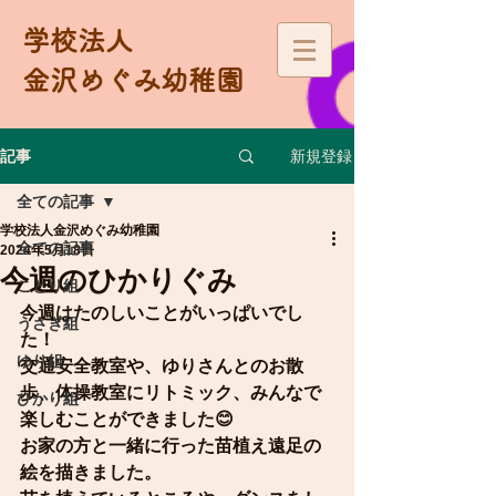
学校法人
金沢めぐみ幼稚園
新規登録
記事
全ての記事
学校法人金沢めぐみ幼稚園
全ての記事
2024年5月18日
今週のひかりぐみ
ことり組
今週はたのしいことがいっぱいでし
うさぎ組
た！
ゆり組
交通安全教室や、ゆりさんとのお散
歩、体操教室にリトミック、みんなで
ひかり組
楽しむことができました😊
お家の方と一緒に行った苗植え遠足の
絵を描きました。