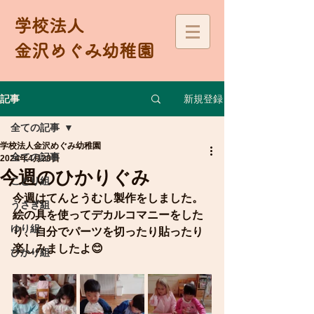
学校法人
金沢めぐみ幼稚園
新規登録
記事
全ての記事
学校法人金沢めぐみ幼稚園
全ての記事
2024年4月28日
今週のひかりぐみ
ことり組
今週はてんとうむし製作をしました。
うさぎ組
絵の具を使ってデカルコマニーをした
ゆり組
り、自分でパーツを切ったり貼ったり
楽しみましたよ😊
ひかり組