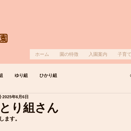
園
ホーム
園の特徴
入園案内
子育
組
ゆり組
ひかり組
園
2025年6月6日
とり組さん
します。