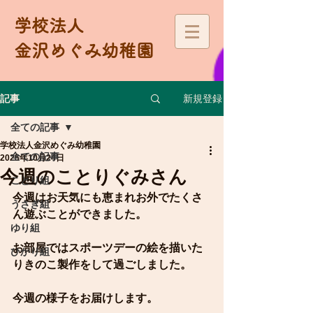
学校法人
金沢めぐみ幼稚園
新規登録
記事
全ての記事
学校法人金沢めぐみ幼稚園
全ての記事
2025年10月24日
今週のことりぐみさん
ことり組
今週はお天気にも恵まれお外でたくさ
うさぎ組
ん遊ぶことができました。
ゆり組
お部屋ではスポーツデーの絵を描いた
ひかり組
りきのこ製作をして過ごしました。
今週の様子をお届けします。