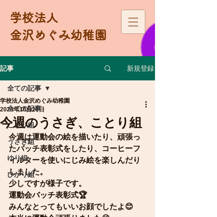
学校法人
金沢めぐみ幼稚園
新規登録
記事
全ての記事
学校法人金沢めぐみ幼稚園
全ての記事
2023年10月28日
今週のうさぎ、ことり組
ことり組
今週は運動会の絵を描いたり、頑張っ
うさぎ組
たバッチ表彰式をしたり、コーヒーフ
ゆり組
ィルターを使いにじみ絵を楽しんだり
しました。
ひかり組
少しですが様子です。
運動会バッチ表彰式🏆
みんなとってもいいお顔でしたよ😊