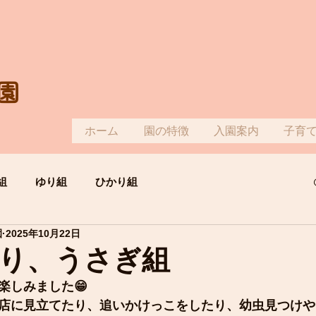
園
ホーム
園の特徴
入園案内
子育
組
ゆり組
ひかり組
園
2025年10月22日
り、うさぎ組
楽しみました😁
店に見立てたり、追いかけっこをしたり、幼虫見つけや