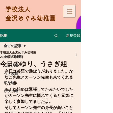
学校法人
金沢めぐみ幼稚園
新規登録
記事
全ての記事
学校法人金沢めぐみ幼稚園
全ての記事
2022年11月16日
今日のゆり、うさぎ組
ことり組
今日は英語で遊ぼうがありました。か
うさぎ組
なこ先生とカーソン先生も来てくれま
ゆり組
した😁
みんな始めは緊張してたみたいでした
ひかり組
がカーソン先生に慣れてくると元気に
楽しく参加してましたよ。
そしてカーソン先生の身長が高いこと