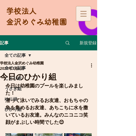
学校法人
金沢めぐみ幼稚園
新規登録
記事
全ての記事
学校法人金沢めぐみ幼稚園
全ての記事
2022年7月6日
今日のひかり組
ことり組
今日は幼稚園のプールを楽しみまし
うさぎ組
た！
ゆり組
潜って泳いでみるお友達、おもちゃの
魚を集めるお友達、あちこちに水を撒
ひかり組
いているお友達。みんなのニコニコ笑
顔がまぶしい時間でした😊