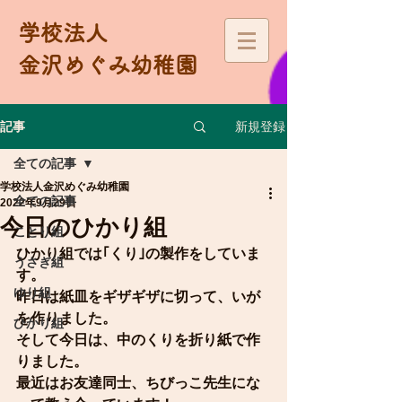
学校法人
金沢めぐみ幼稚園
新規登録
記事
全ての記事
学校法人金沢めぐみ幼稚園
全ての記事
2022年9月29日
今日のひかり組
ことり組
ひかり組では｢くり｣の製作をしていま
うさぎ組
す。
ゆり組
昨日は紙皿をギザギザに切って、いが
を作りました。
ひかり組
そして今日は、中のくりを折り紙で作
りました。
最近はお友達同士、ちびっこ先生にな