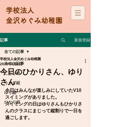
学校法人
金沢めぐみ幼稚園
新規登録
記事
全ての記事
学校法人金沢めぐみ幼稚園
全ての記事
2023年6月6日
今日のひかりさん、ゆり
ことり組
さん
うさぎ組
今日はみんなが楽しみにしていたV10
ゆり組
スイミングがありました。
ひかり組
スイミングの日はゆりさんもひかりさ
んのクラスにまじって縦割りで一日を
過ごします。