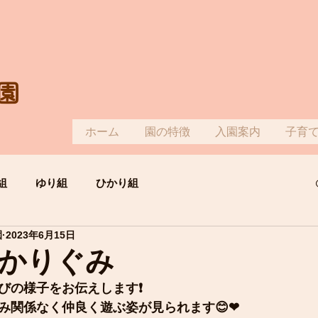
園
ホーム
園の特徴
入園案内
子育
組
ゆり組
ひかり組
園
2023年6月15日
かりぐみ
びの様子をお伝えします❗
み関係なく仲良く遊ぶ姿が見られます😊❤