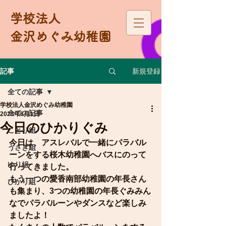
学校法人
金沢めぐみ幼稚園
新規登録
記事
全ての記事
学校法人金沢めぐみ幼稚園
全ての記事
2023年6月1日
今日のひかりぐみ
ことり組
今日は、アスレバルで一緒にパラバル
うさぎ組
ーンをする桜木幼稚園へバスにのって
ゆり組
行ってきました。
もう一つの愛香南部幼稚園の年長さん
ひかり組
も集まり、3つの幼稚園の年長ぐみみん
なでパラバルーンやダンスなど楽しみ
ましたよ！