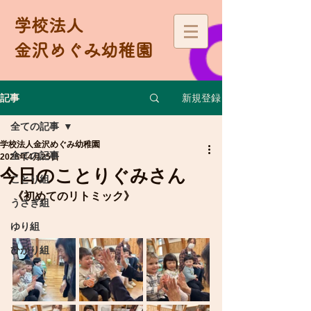
学校法人
金沢めぐみ幼稚園
新規登録
記事
全ての記事
学校法人金沢めぐみ幼稚園
全ての記事
2025年4月25日
今日のことりぐみさん
ことり組
《初めてのリトミック》
うさぎ組
ゆり組
ひかり組