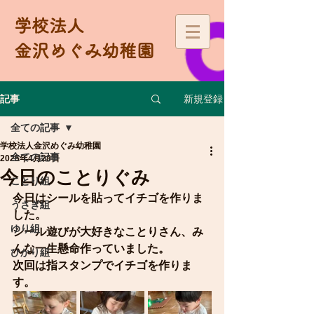
学校法人
金沢めぐみ幼稚園
新規登録
記事
全ての記事
学校法人金沢めぐみ幼稚園
全ての記事
2025年4月28日
今日のことりぐみ
ことり組
今日はシールを貼ってイチゴを作りま
うさぎ組
した。
ゆり組
シール遊びが大好きなことりさん、み
んな一生懸命作っていました。
ひかり組
次回は指スタンプでイチゴを作りま
す。