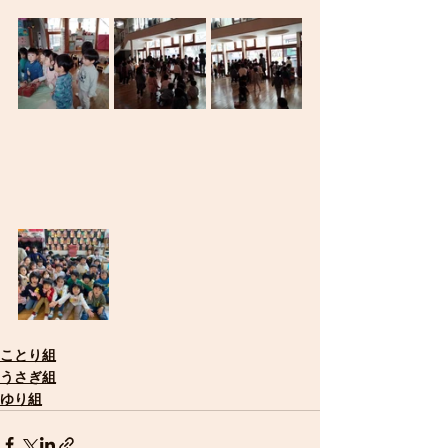
ことり組
うさぎ組
ゆり組