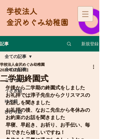
学校法人
金沢めぐみ幼稚園
新規登録
記事
全ての記事
学校法人金沢めぐみ幼稚園
全ての記事
2022年12月21日
二学期終園式
ことり組
午後から二学期の終園式をしました
うさぎ組
お礼拝では淳子先生からクリスマスの
ゆり組
お話しを聞きました
お礼拝の後、なおこ先生から冬休みの
ひかり組
お約束のお話を聞きました
早寝、早起き、お祈り、お手伝い、毎
日できたら嬉しいですね！