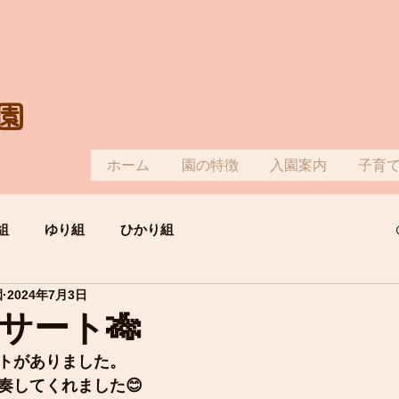
園
ホーム
園の特徴
入園案内
子育
組
ゆり組
ひかり組
園
2024年7月3日
サート🎋
トがありました。
奏してくれました😊