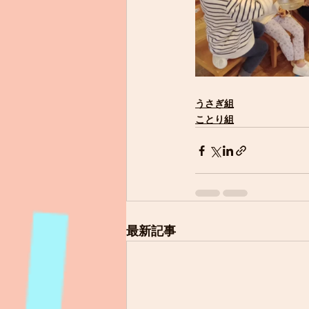
うさぎ組
ことり組
最新記事