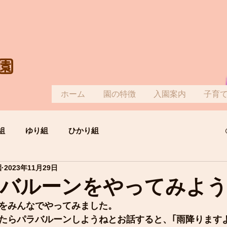
園
ホーム
園の特徴
入園案内
子育
組
ゆり組
ひかり組
園
2023年11月29日
バルーンをやってみよ
をみんなでやってみました。
たらパラバルーンしようねとお話すると、｢雨降りますよう