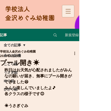
学校法人
金沢めぐみ幼稚園
新規登録
記事
全ての記事
学校法人金沢めぐみ幼稚園
全ての記事
2023年6月29日
プール開き☀
ことり組
昨日はお天気が心配されましたがみん
うさぎ組
なの願いが届き、無事にプール開きが
ゆり組
できました😆
みんな楽しんでいましたよ🎵
ひかり組
各クラスの様子です😊
☀うさぎぐみ