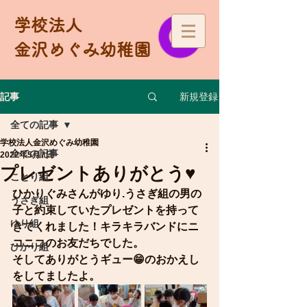
学校法人
金沢めぐみ幼稚園
新規登録
記事
全ての記事
学校法人金沢めぐみ幼稚園
全ての記事
2022年5月7日
プレゼントありがとう♥
ことり組
ひかりぐみさんがゆり.うさぎ組の男の
うさぎ組
子と約束していたプレゼントを持って
ゆり組
きてくれました！キラキラバンドにニ
コニコのお友だちでした。
ひかり組
そしてありがとうギュー😁のおかえし
をしてましたよ。