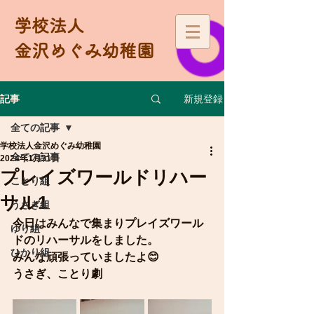
学校法人
金沢めぐみ幼稚園
新規登録
記事
全ての記事
学校法人金沢めぐみ幼稚園
全ての記事
2024年1月31日
プレイズワールドリハー
ことり組
サル1
うさぎ組
今日はみんなで集まりプレイズワール
ゆり組
ドのリハーサルをしました。
ひかり組
みんな頑張っていましたよ😊
うさぎ、ことり劇