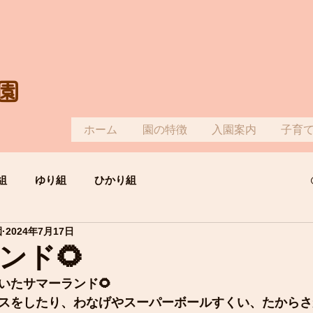
園
ホーム
園の特徴
入園案内
子育
組
ゆり組
ひかり組
園
2024年7月17日
ンド🌻
いたサマーランド🌻
スをしたり、わなげやスーパーボールすくい、たからさが