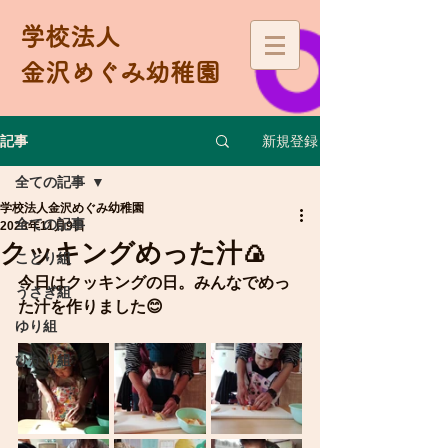
学校法人
金沢めぐみ幼稚園
新規登録
記事
全ての記事
学校法人金沢めぐみ幼稚園
全ての記事
2023年11月9日
クッキングめった汁🍙
ことり組
今日はクッキングの日。みんなでめっ
うさぎ組
た汁を作りました😊
ゆり組
ひかり組