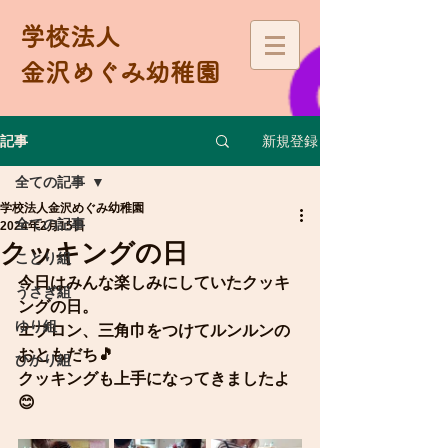
学校法人
金沢めぐみ幼稚園
新規登録
記事
全ての記事
学校法人金沢めぐみ幼稚園
全ての記事
2024年2月15日
クッキングの日
ことり組
今日はみんな楽しみにしていたクッキ
うさぎ組
ングの日。
ゆり組
エプロン、三角巾をつけてルンルンの
おともだち🎵
ひかり組
クッキングも上手になってきましたよ
😊