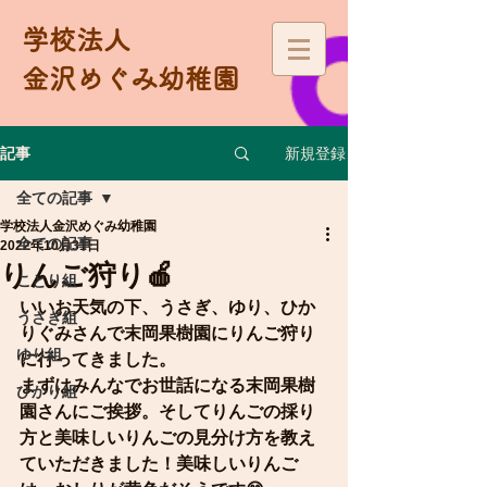
学校法人
金沢めぐみ幼稚園
新規登録
記事
全ての記事
学校法人金沢めぐみ幼稚園
全ての記事
2022年10月31日
りんご狩り🍎
ことり組
いいお天気の下、うさぎ、ゆり、ひか
うさぎ組
りぐみさんで末岡果樹園にりんご狩り
ゆり組
に行ってきました。
まずはみんなでお世話になる末岡果樹
ひかり組
園さんにご挨拶。そしてりんごの採り
方と美味しいりんごの見分け方を教え
ていただきました！美味しいりんご